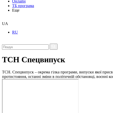
Онлайн
ТБ програма
Еще
UA
RU
ТСН Спецвипуск
ТСН. Спецвипуск – окрема гілка програми, випуски якої присв
протистояння, останні зміни в політичній обстановці, воєнні 