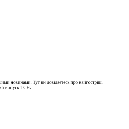
шими новинами. Тут ви довідаєтесь про найгостріші
ний випуск ТСН.