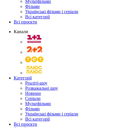
Мультфільми
Фільми
Українські фільми і серіали
Всі категорії
Всі проєкти
Канали
Категорії
Реаліті-шоу
Розважальні шоу
Новини
Серіали
Мультфільми
Фільми
Українські фільми і серіали
Всі категорії
Всі проєкти