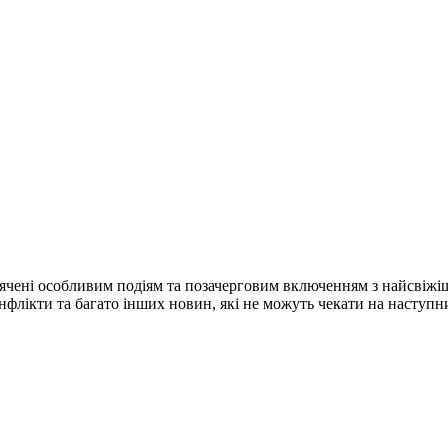
ячені особливим подіям та позачерговим включенням з найсвіжі
конфлікти та багато інших новин, які не можуть чекати на наступ