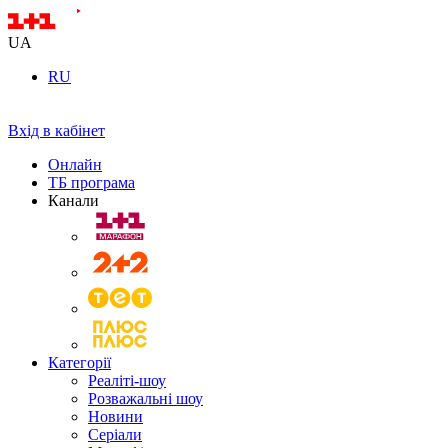
UA
RU
Вхід в кабінет
Онлайн
ТБ програма
Канали
Категорії
Реаліті-шоу
Розважальні шоу
Новини
Серіали