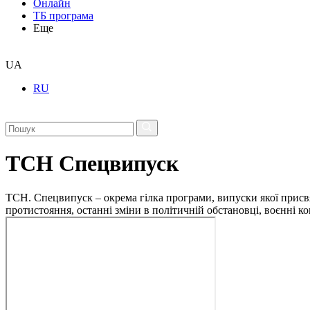
Онлайн
ТБ програма
Еще
UA
RU
ТСН Спецвипуск
ТСН. Спецвипуск – окрема гілка програми, випуски якої присв
протистояння, останні зміни в політичній обстановці, воєнні 