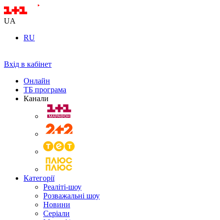
UA
RU
Вхід в кабінет
Онлайн
ТБ програма
Канали
Категорії
Реаліті-шоу
Розважальні шоу
Новини
Серіали