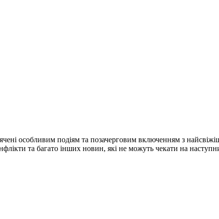
ячені особливим подіям та позачерговим включенням з найсвіжі
конфлікти та багато інших новин, які не можуть чекати на наступ