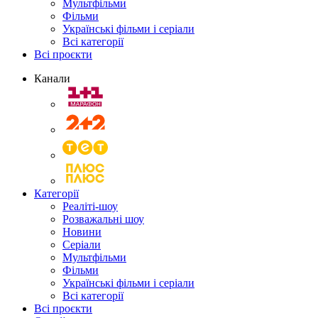
Мультфільми
Фільми
Українські фільми і серіали
Всі категорії
Всі проєкти
Канали
Категорії
Реаліті-шоу
Розважальні шоу
Новини
Серіали
Мультфільми
Фільми
Українські фільми і серіали
Всі категорії
Всі проєкти