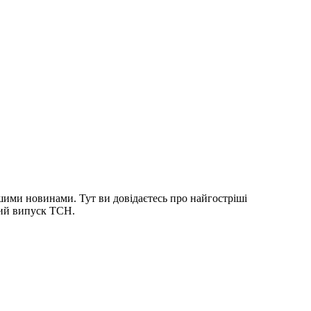
шими новинами. Тут ви довідаєтесь про найгостріші
ний випуск ТСН.