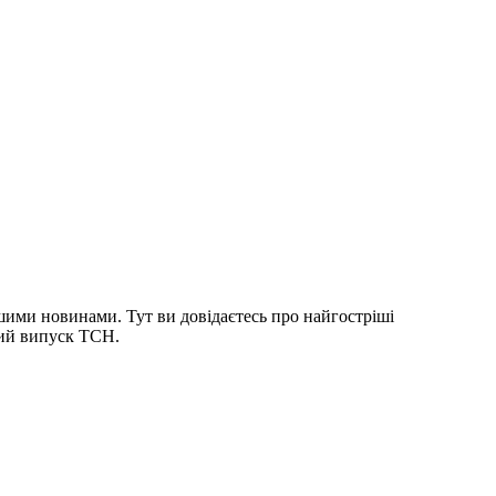
шими новинами. Тут ви довідаєтесь про найгостріші
ний випуск ТСН.