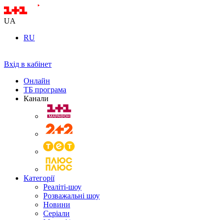
UA
RU
Вхід в кабінет
Онлайн
ТБ програма
Канали
Категорії
Реаліті-шоу
Розважальні шоу
Новини
Серіали