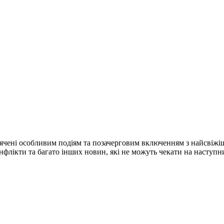
ячені особливим подіям та позачерговим включенням з найсвіжі
конфлікти та багато інших новин, які не можуть чекати на наступ