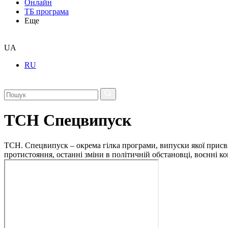
Онлайн
ТБ програма
Еще
UA
RU
ТСН Спецвипуск
ТСН. Спецвипуск – окрема гілка програми, випуски якої присв
протистояння, останні зміни в політичній обстановці, воєнні 