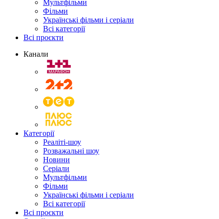
Мультфільми
Фільми
Українські фільми і серіали
Всі категорії
Всі проєкти
Канали
Категорії
Реаліті-шоу
Розважальні шоу
Новини
Серіали
Мультфільми
Фільми
Українські фільми і серіали
Всі категорії
Всі проєкти