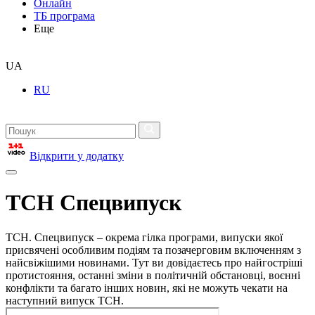
Онлайн
ТБ програма
Еще
UA
RU
Відкрити у додатку
ТСН Спецвипуск
ТСН. Спецвипуск – окрема гілка програми, випуски якої
присвячені особливим подіям та позачерговим включенням з
найсвіжішими новинами. Тут ви довідаєтесь про найгостріші
протистояння, останні зміни в політичній обстановці, воєнні
конфлікти та багато інших новин, які не можуть чекати на
наступний випуск ТСН.