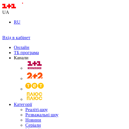
UA
RU
Вхід в кабінет
Онлайн
ТБ програма
Канали
Категорії
Реаліті-шоу
Розважальні шоу
Новини
Серіали