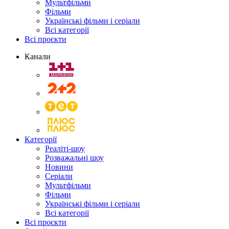
Мультфільми
Фільми
Українські фільми і серіали
Всі категорії
Всі проєкти
Канали
Категорії
Реаліті-шоу
Розважальні шоу
Новини
Серіали
Мультфільми
Фільми
Українські фільми і серіали
Всі категорії
Всі проєкти