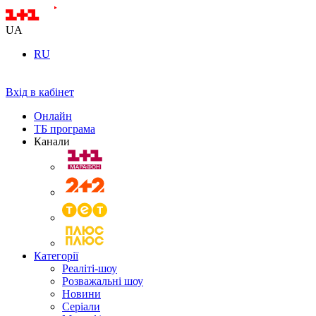
UA
RU
Вхід в кабінет
Онлайн
ТБ програма
Канали
Категорії
Реаліті-шоу
Розважальні шоу
Новини
Серіали