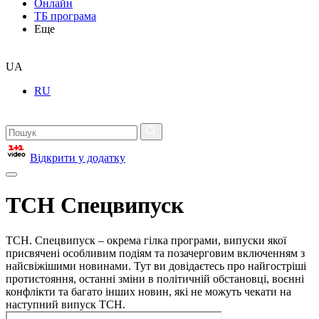
Онлайн
ТБ програма
Еще
UA
RU
Відкрити у додатку
ТСН Спецвипуск
ТСН. Спецвипуск – окрема гілка програми, випуски якої
присвячені особливим подіям та позачерговим включенням з
найсвіжішими новинами. Тут ви довідаєтесь про найгостріші
протистояння, останні зміни в політичній обстановці, воєнні
конфлікти та багато інших новин, які не можуть чекати на
наступний випуск ТСН.