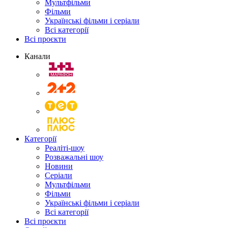
Мультфільми
Фільми
Українські фільми і серіали
Всі категорії
Всі проєкти
Канали
Категорії
Реаліті-шоу
Розважальні шоу
Новини
Серіали
Мультфільми
Фільми
Українські фільми і серіали
Всі категорії
Всі проєкти