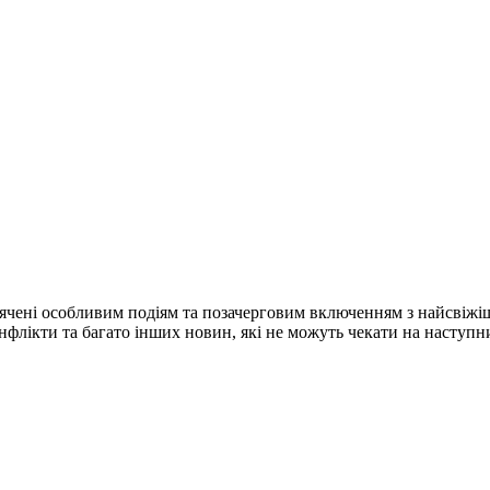
ячені особливим подіям та позачерговим включенням з найсвіжі
конфлікти та багато інших новин, які не можуть чекати на наступ