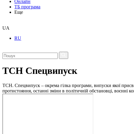
Онлайн
ТБ програма
Еще
UA
RU
ТСН Спецвипуск
ТСН. Спецвипуск – окрема гілка програми, випуски якої присв
протистояння, останні зміни в політичній обстановці, воєнні 