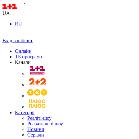
UA
RU
Вхід в кабінет
Онлайн
ТБ програма
Канали
Категорії
Реаліті-шоу
Розважальні шоу
Новини
Серіали