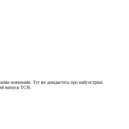
шими новинами. Тут ви довідаєтесь про найгостріші
ний випуск ТСН.