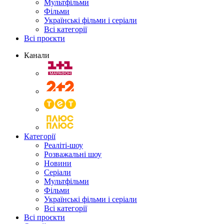
Мультфільми
Фільми
Українські фільми і серіали
Всі категорії
Всі проєкти
Канали
Категорії
Реаліті-шоу
Розважальні шоу
Новини
Серіали
Мультфільми
Фільми
Українські фільми і серіали
Всі категорії
Всі проєкти