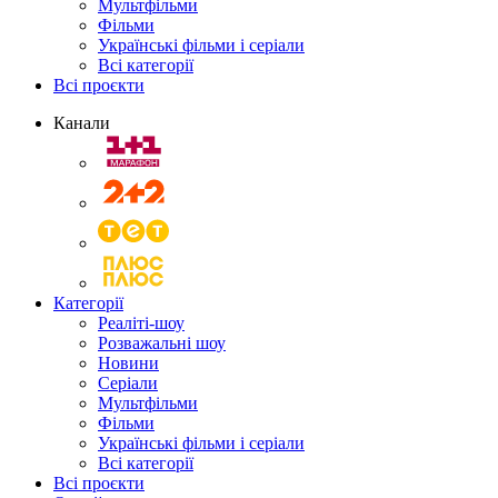
Мультфільми
Фільми
Українські фільми і серіали
Всі категорії
Всі проєкти
Канали
Категорії
Реаліті-шоу
Розважальні шоу
Новини
Серіали
Мультфільми
Фільми
Українські фільми і серіали
Всі категорії
Всі проєкти