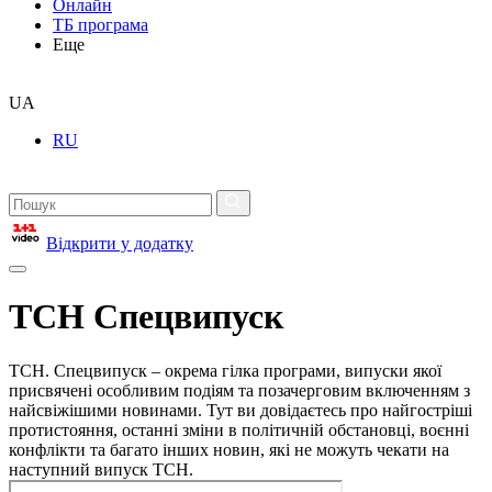
Онлайн
ТБ програма
Еще
UA
RU
Відкрити у додатку
ТСН Спецвипуск
ТСН. Спецвипуск – окрема гілка програми, випуски якої
присвячені особливим подіям та позачерговим включенням з
найсвіжішими новинами. Тут ви довідаєтесь про найгостріші
протистояння, останні зміни в політичній обстановці, воєнні
конфлікти та багато інших новин, які не можуть чекати на
наступний випуск ТСН.