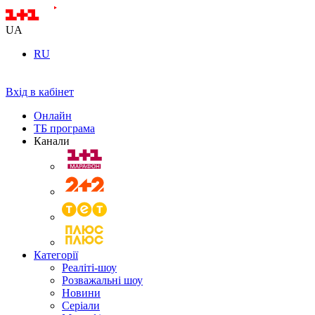
UA
RU
Вхід в кабінет
Онлайн
ТБ програма
Канали
Категорії
Реаліті-шоу
Розважальні шоу
Новини
Серіали