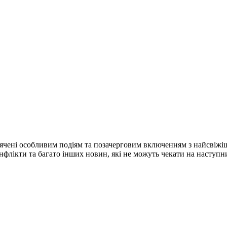
ячені особливим подіям та позачерговим включенням з найсвіжі
конфлікти та багато інших новин, які не можуть чекати на наступ