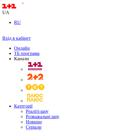
UA
RU
Вхід в кабінет
Онлайн
ТБ програма
Канали
Категорії
Реаліті-шоу
Розважальні шоу
Новини
Серіали