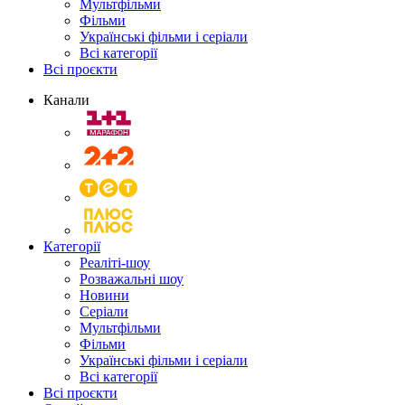
Мультфільми
Фільми
Українські фільми і серіали
Всі категорії
Всі проєкти
Канали
Категорії
Реаліті-шоу
Розважальні шоу
Новини
Серіали
Мультфільми
Фільми
Українські фільми і серіали
Всі категорії
Всі проєкти