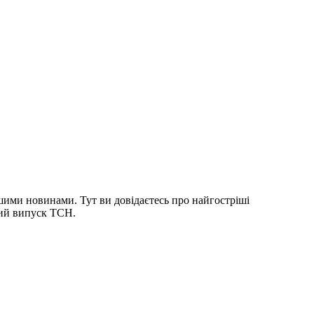
шими новинами. Тут ви довідаєтесь про найгостріші
ний випуск ТСН.