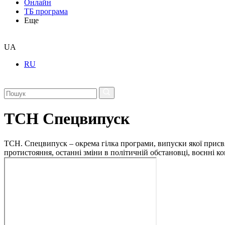
Онлайн
ТБ програма
Еще
UA
RU
ТСН Спецвипуск
ТСН. Спецвипуск – окрема гілка програми, випуски якої присв
протистояння, останні зміни в політичній обстановці, воєнні 