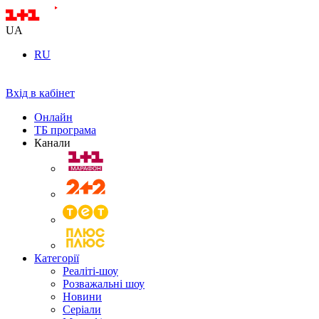
UA
RU
Вхід в кабінет
Онлайн
ТБ програма
Канали
Категорії
Реаліті-шоу
Розважальні шоу
Новини
Серіали