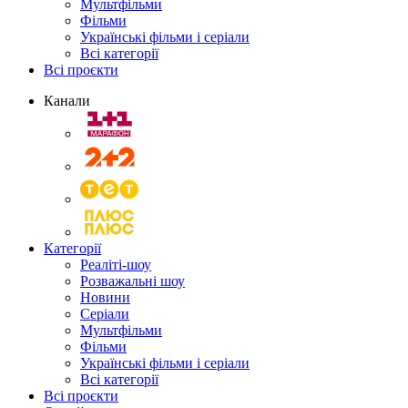
Мультфільми
Фільми
Українські фільми і серіали
Всі категорії
Всі проєкти
Канали
Категорії
Реаліті-шоу
Розважальні шоу
Новини
Серіали
Мультфільми
Фільми
Українські фільми і серіали
Всі категорії
Всі проєкти