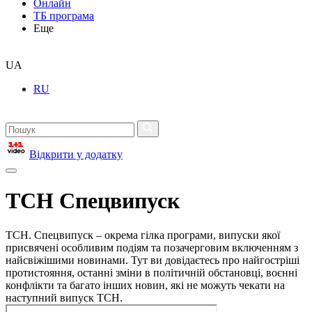
Онлайн
ТБ програма
Еще
UA
RU
Відкрити у додатку
ТСН Спецвипуск
ТСН. Спецвипуск – окрема гілка програми, випуски якої
присвячені особливим подіям та позачерговим включенням з
найсвіжішими новинами. Тут ви довідаєтесь про найгостріші
протистояння, останні зміни в політичній обстановці, воєнні
конфлікти та багато інших новин, які не можуть чекати на
наступний випуск ТСН.