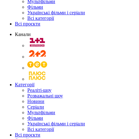
Мультфільми
Фільми
Українські фільми і серіали
Всі категорії
Всі проєкти
Канали
Категорії
Реаліті-шоу
Розважальні шоу
Новини
Серіали
Мультфільми
Фільми
Українські фільми і серіали
Всі категорії
Всі проєкти