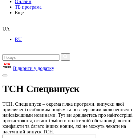
Онлайн
ТБ програма
Еще
UA
RU
Відкрити у додатку
ТСН Спецвипуск
ТСН. Спецвипуск – окрема гілка програми, випуски якої
присвячені особливим подіям та позачерговим включенням з
найсвіжішими новинами. Тут ви довідаєтесь про найгостріші
протистояння, останні зміни в політичній обстановці, воєнні
конфлікти та багато інших новин, які не можуть чекати на
наступний випуск ТСН.