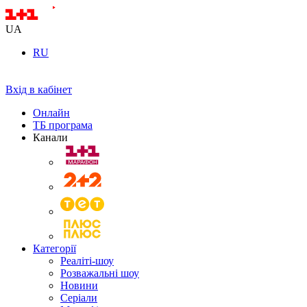
UA
RU
Вхід в кабінет
Онлайн
ТБ програма
Канали
Категорії
Реаліті-шоу
Розважальні шоу
Новини
Серіали