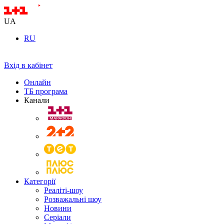
UA
RU
Вхід в кабінет
Онлайн
ТБ програма
Канали
Категорії
Реаліті-шоу
Розважальні шоу
Новини
Серіали