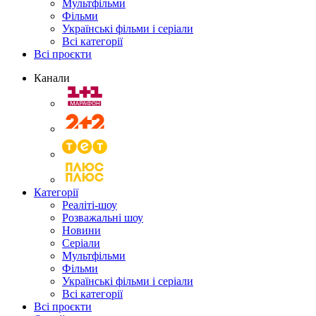
Мультфільми
Фільми
Українські фільми і серіали
Всі категорії
Всі проєкти
Канали
Категорії
Реаліті-шоу
Розважальні шоу
Новини
Серіали
Мультфільми
Фільми
Українські фільми і серіали
Всі категорії
Всі проєкти