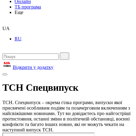
Онлайн
ТБ програма
Еще
UA
RU
Відкрити у додатку
ТСН Спецвипуск
ТСН. Спецвипуск – окрема гілка програми, випуски якої
присвячені особливим подіям та позачерговим включенням з
найсвіжішими новинами. Тут ви довідаєтесь про найгостріші
протистояння, останні зміни в політичній обстановці, воєнні
конфлікти та багато інших новин, які не можуть чекати на
наступний випуск ТСН.