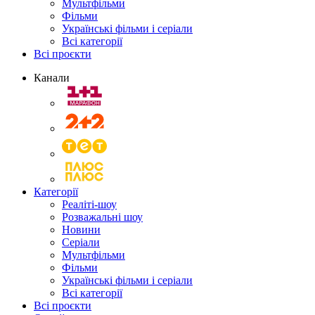
Мультфільми
Фільми
Українські фільми і серіали
Всі категорії
Всі проєкти
Канали
Категорії
Реаліті-шоу
Розважальні шоу
Новини
Серіали
Мультфільми
Фільми
Українські фільми і серіали
Всі категорії
Всі проєкти