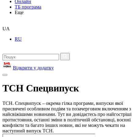
Онлайн
ТБ програма
Еще
UA
RU
Відкрити у додатку
ТСН Спецвипуск
ТСН. Спецвипуск – окрема гілка програми, випуски якої
присвячені особливим подіям та позачерговим включенням з
найсвіжішими новинами. Тут ви довідаєтесь про найгостріші
протистояння, останні зміни в політичній обстановці, воєнні
конфлікти та багато інших новин, які не можуть чекати на
наступний випуск ТСН.