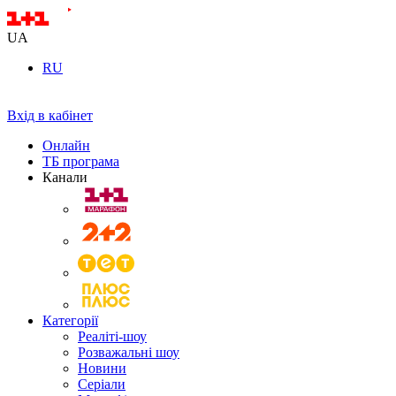
UA
RU
Вхід в кабінет
Онлайн
ТБ програма
Канали
Категорії
Реаліті-шоу
Розважальні шоу
Новини
Серіали