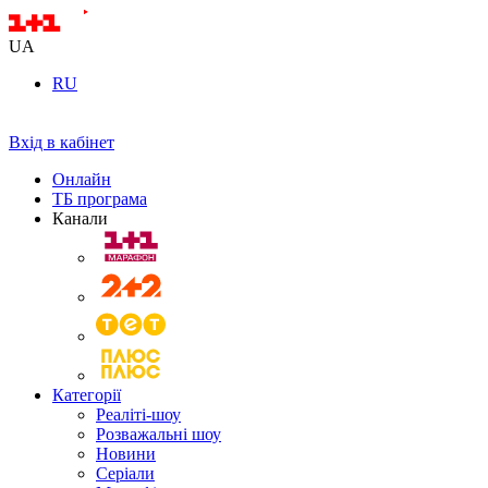
UA
RU
Вхід в кабінет
Онлайн
ТБ програма
Канали
Категорії
Реаліті-шоу
Розважальні шоу
Новини
Серіали