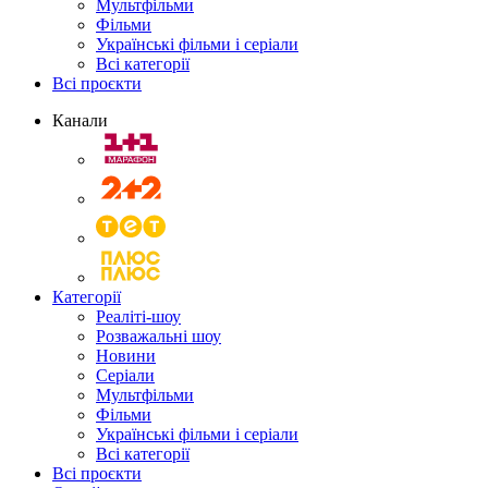
Мультфільми
Фільми
Українські фільми і серіали
Всі категорії
Всі проєкти
Канали
Категорії
Реаліті-шоу
Розважальні шоу
Новини
Серіали
Мультфільми
Фільми
Українські фільми і серіали
Всі категорії
Всі проєкти