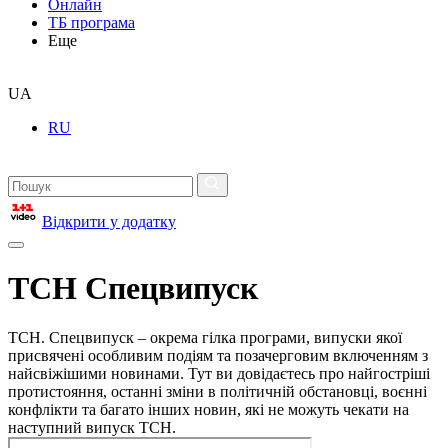
Онлайн
ТБ програма
Еще
UA
RU
Відкрити у додатку
ТСН Спецвипуск
ТСН. Спецвипуск – окрема гілка програми, випуски якої
присвячені особливим подіям та позачерговим включенням з
найсвіжішими новинами. Тут ви довідаєтесь про найгостріші
протистояння, останні зміни в політичній обстановці, воєнні
конфлікти та багато інших новин, які не можуть чекати на
наступний випуск ТСН.