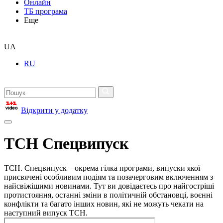
Онлайн
ТБ програма
Еще
UA
RU
Відкрити у додатку
ТСН Спецвипуск
ТСН. Спецвипуск – окрема гілка програми, випуски якої
присвячені особливим подіям та позачерговим включенням з
найсвіжішими новинами. Тут ви довідаєтесь про найгостріші
протистояння, останні зміни в політичній обстановці, воєнні
конфлікти та багато інших новин, які не можуть чекати на
наступний випуск ТСН.