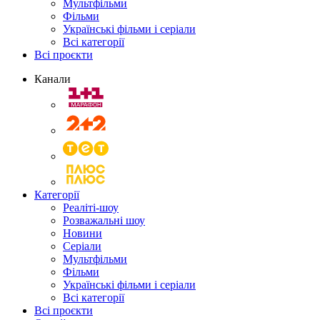
Мультфільми
Фільми
Українські фільми і серіали
Всі категорії
Всі проєкти
Канали
Категорії
Реаліті-шоу
Розважальні шоу
Новини
Серіали
Мультфільми
Фільми
Українські фільми і серіали
Всі категорії
Всі проєкти