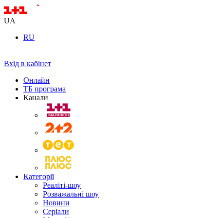
UA
RU
Вхід в кабінет
Онлайн
ТБ програма
Канали
Категорії
Реаліті-шоу
Розважальні шоу
Новини
Серіали