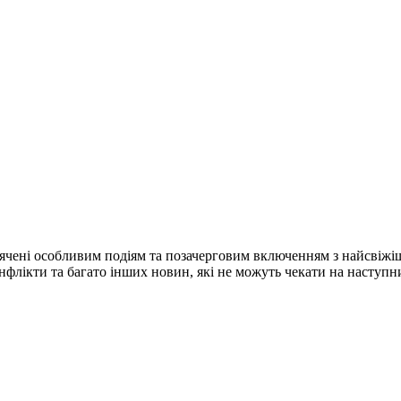
ячені особливим подіям та позачерговим включенням з найсвіжі
конфлікти та багато інших новин, які не можуть чекати на наступ