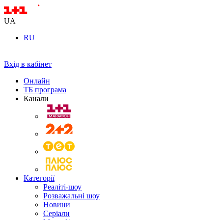
UA
RU
Вхід в кабінет
Онлайн
ТБ програма
Канали
Категорії
Реаліті-шоу
Розважальні шоу
Новини
Серіали