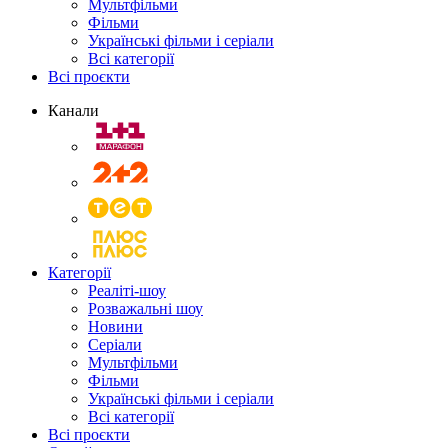
Мультфільми
Фільми
Українські фільми і серіали
Всі категорії
Всі проєкти
Канали
Категорії
Реаліті-шоу
Розважальні шоу
Новини
Серіали
Мультфільми
Фільми
Українські фільми і серіали
Всі категорії
Всі проєкти