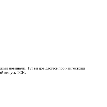
шими новинами. Тут ви довідаєтесь про найгостріші
ний випуск ТСН.