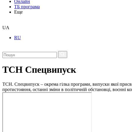
Онлайн
ТБ програма
Еще
UA
RU
ТСН Спецвипуск
ТСН. Спецвипуск – окрема гілка програми, випуски якої присв
протистояння, останні зміни в політичній обстановці, воєнні 