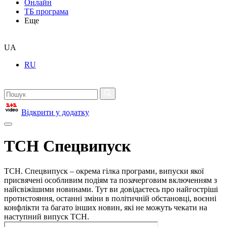
Онлайн
ТБ програма
Еще
UA
RU
Відкрити у додатку
ТСН Спецвипуск
ТСН. Спецвипуск – окрема гілка програми, випуски якої
присвячені особливим подіям та позачерговим включенням з
найсвіжішими новинами. Тут ви довідаєтесь про найгостріші
протистояння, останні зміни в політичній обстановці, воєнні
конфлікти та багато інших новин, які не можуть чекати на
наступний випуск ТСН.