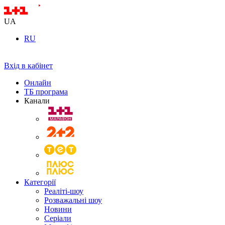
UA
RU
Вхід в кабінет
Онлайн
ТБ програма
Канали
Категорії
Реаліті-шоу
Розважальні шоу
Новини
Серіали