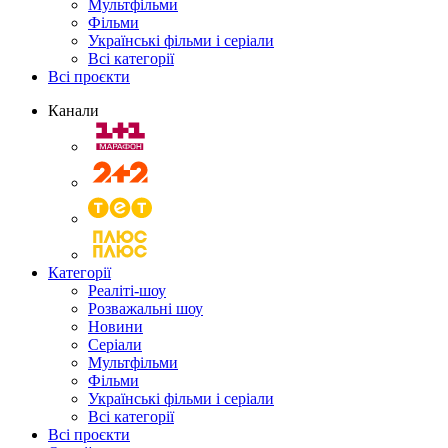
Мультфільми
Фільми
Українські фільми і серіали
Всі категорії
Всі проєкти
Канали
Категорії
Реаліті-шоу
Розважальні шоу
Новини
Серіали
Мультфільми
Фільми
Українські фільми і серіали
Всі категорії
Всі проєкти