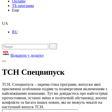
Онлайн
ТБ програма
Еще
UA
RU
Відкрити у додатку
ТСН Спецвипуск
ТСН. Спецвипуск – окрема гілка програми, випуски якої
присвячені особливим подіям та позачерговим включенням з
найсвіжішими новинами. Тут ви довідаєтесь про найгостріші
протистояння, останні зміни в політичній обстановці, воєнні
конфлікти та багато інших новин, які не можуть чекати на
наступний випуск ТСН.