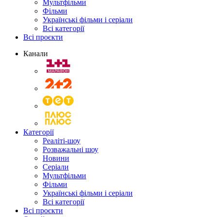
Мультфільми
Фільми
Українські фільми і серіали
Всі категорії
Всі проєкти
Канали
Категорії
Реаліті-шоу
Розважальні шоу
Новини
Серіали
Мультфільми
Фільми
Українські фільми і серіали
Всі категорії
Всі проєкти