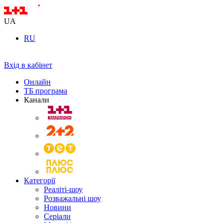
UA
RU
Вхід в кабінет
Онлайн
ТБ програма
Канали
Категорії
Реаліті-шоу
Розважальні шоу
Новини
Серіали