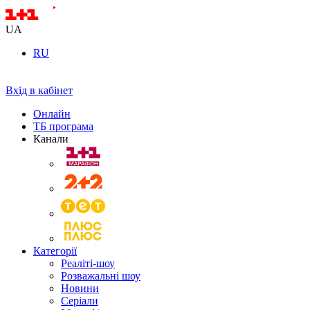
UA
RU
Вхід в кабінет
Онлайн
ТБ програма
Канали
Категорії
Реаліті-шоу
Розважальні шоу
Новини
Серіали