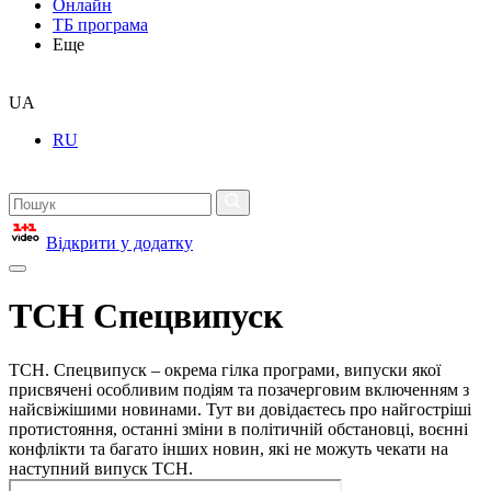
Онлайн
ТБ програма
Еще
UA
RU
Відкрити у додатку
ТСН Спецвипуск
ТСН. Спецвипуск – окрема гілка програми, випуски якої
присвячені особливим подіям та позачерговим включенням з
найсвіжішими новинами. Тут ви довідаєтесь про найгостріші
протистояння, останні зміни в політичній обстановці, воєнні
конфлікти та багато інших новин, які не можуть чекати на
наступний випуск ТСН.