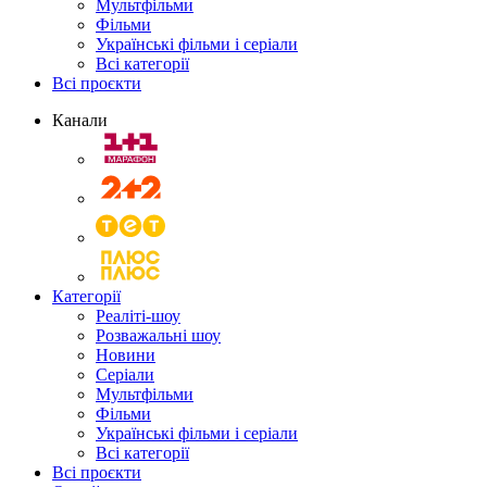
Мультфільми
Фільми
Українські фільми і серіали
Всі категорії
Всі проєкти
Канали
Категорії
Реаліті-шоу
Розважальні шоу
Новини
Серіали
Мультфільми
Фільми
Українські фільми і серіали
Всі категорії
Всі проєкти