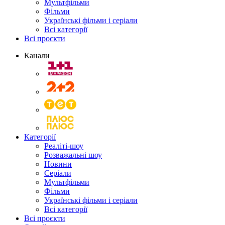
Мультфільми
Фільми
Українські фільми і серіали
Всі категорії
Всі проєкти
Канали
Категорії
Реаліті-шоу
Розважальні шоу
Новини
Серіали
Мультфільми
Фільми
Українські фільми і серіали
Всі категорії
Всі проєкти