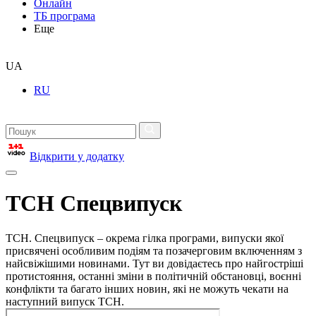
Онлайн
ТБ програма
Еще
UA
RU
Відкрити у додатку
ТСН Спецвипуск
ТСН. Спецвипуск – окрема гілка програми, випуски якої
присвячені особливим подіям та позачерговим включенням з
найсвіжішими новинами. Тут ви довідаєтесь про найгостріші
протистояння, останні зміни в політичній обстановці, воєнні
конфлікти та багато інших новин, які не можуть чекати на
наступний випуск ТСН.