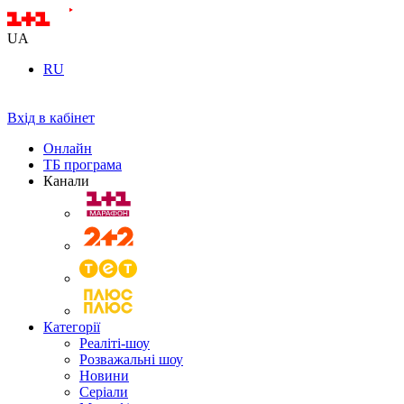
UA
RU
Вхід в кабінет
Онлайн
ТБ програма
Канали
Категорії
Реаліті-шоу
Розважальні шоу
Новини
Серіали