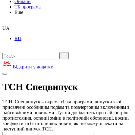
Онлайн
ТБ програма
Еще
UA
RU
Відкрити у додатку
ТСН Спецвипуск
ТСН. Спецвипуск – окрема гілка програми, випуски якої
присвячені особливим подіям та позачерговим включенням з
найсвіжішими новинами. Тут ви довідаєтесь про найгостріші
протистояння, останні зміни в політичній обстановці, воєнні
конфлікти та багато інших новин, які не можуть чекати на
наступний випуск ТСН.