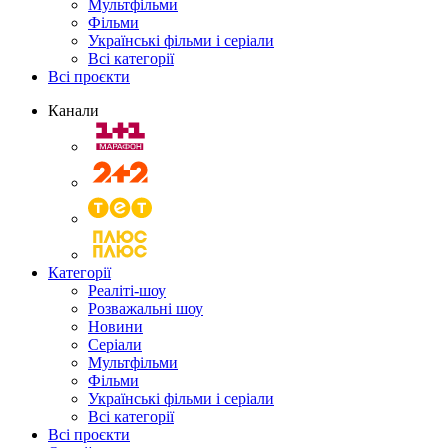
Мультфільми
Фільми
Українські фільми і серіали
Всі категорії
Всі проєкти
Канали
Категорії
Реаліті-шоу
Розважальні шоу
Новини
Серіали
Мультфільми
Фільми
Українські фільми і серіали
Всі категорії
Всі проєкти