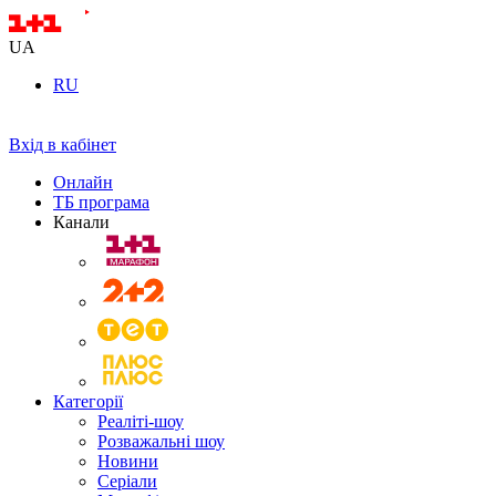
UA
RU
Вхід в кабінет
Онлайн
ТБ програма
Канали
Категорії
Реаліті-шоу
Розважальні шоу
Новини
Серіали