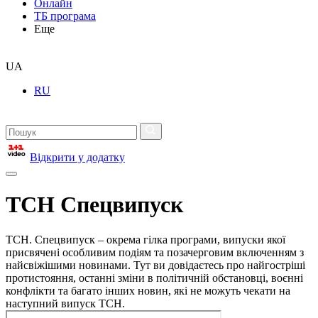
Онлайн
ТБ програма
Еще
UA
RU
Відкрити у додатку
ТСН Спецвипуск
ТСН. Спецвипуск – окрема гілка програми, випуски якої
присвячені особливим подіям та позачерговим включенням з
найсвіжішими новинами. Тут ви довідаєтесь про найгостріші
протистояння, останні зміни в політичній обстановці, воєнні
конфлікти та багато інших новин, які не можуть чекати на
наступний випуск ТСН.