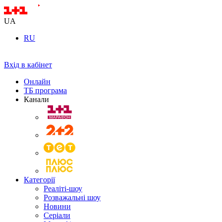
UA
RU
Вхід в кабінет
Онлайн
ТБ програма
Канали
Категорії
Реаліті-шоу
Розважальні шоу
Новини
Серіали