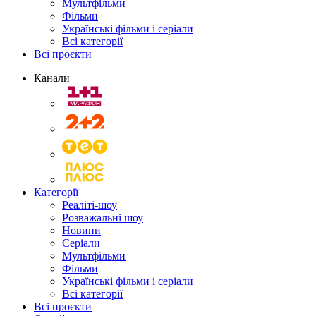
Мультфільми
Фільми
Українські фільми і серіали
Всі категорії
Всі проєкти
Канали
Категорії
Реаліті-шоу
Розважальні шоу
Новини
Серіали
Мультфільми
Фільми
Українські фільми і серіали
Всі категорії
Всі проєкти