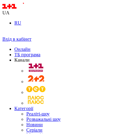
UA
RU
Вхід в кабінет
Онлайн
ТБ програма
Канали
Категорії
Реаліті-шоу
Розважальні шоу
Новини
Серіали