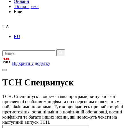
Онлайн
ТБ програма
Еще
UA
RU
Відкрити у додатку
ТСН Спецвипуск
ТСН. Спецвипуск – окрема гілка програми, випуски якої
присвячені особливим подіям та позачерговим включенням з
найсвіжішими новинами. Тут ви довідаєтесь про найгостріші
протистояння, останні зміни в політичній обстановці, воєнні
конфлікти та багато інших новин, які не можуть чекати на
наступний випуск ТСН.