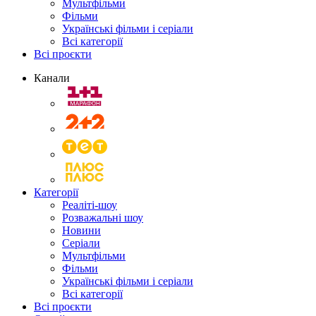
Мультфільми
Фільми
Українські фільми і серіали
Всі категорії
Всі проєкти
Канали
Категорії
Реаліті-шоу
Розважальні шоу
Новини
Серіали
Мультфільми
Фільми
Українські фільми і серіали
Всі категорії
Всі проєкти