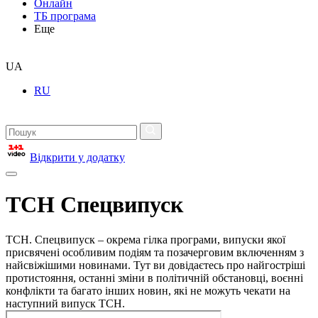
Онлайн
ТБ програма
Еще
UA
RU
Відкрити у додатку
ТСН Спецвипуск
ТСН. Спецвипуск – окрема гілка програми, випуски якої
присвячені особливим подіям та позачерговим включенням з
найсвіжішими новинами. Тут ви довідаєтесь про найгостріші
протистояння, останні зміни в політичній обстановці, воєнні
конфлікти та багато інших новин, які не можуть чекати на
наступний випуск ТСН.