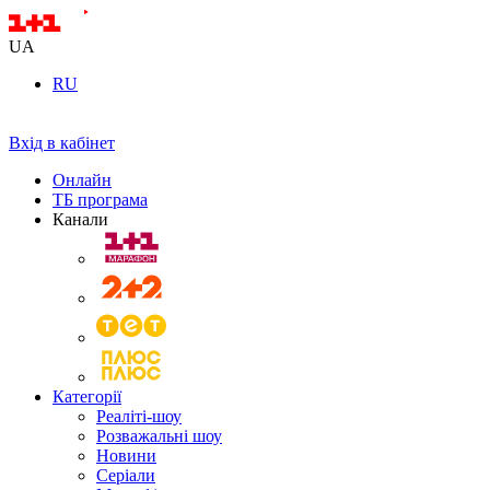
UA
RU
Вхід в кабінет
Онлайн
ТБ програма
Канали
Категорії
Реаліті-шоу
Розважальні шоу
Новини
Серіали