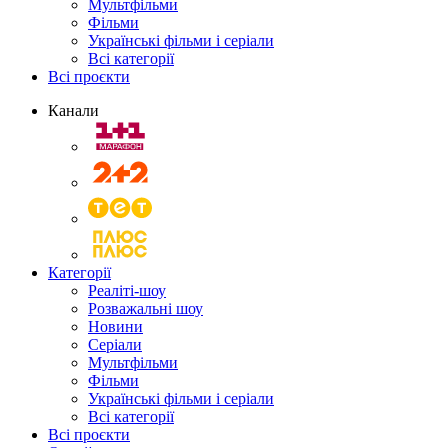
Мультфільми
Фільми
Українські фільми і серіали
Всі категорії
Всі проєкти
Канали
Категорії
Реаліті-шоу
Розважальні шоу
Новини
Серіали
Мультфільми
Фільми
Українські фільми і серіали
Всі категорії
Всі проєкти