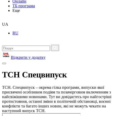
Онлайн
ТБ програма
Еще
UA
RU
Відкрити у додатку
ТСН Спецвипуск
ТСН. Спецвипуск – окрема гілка програми, випуски якої
присвячені особливим подіям та позачерговим включенням з
найсвіжішими новинами. Тут ви довідаєтесь про найгостріші
протистояння, останні зміни в політичній обстановці, воєнні
конфлікти та багато інших новин, які не можуть чекати на
наступний випуск ТСН.