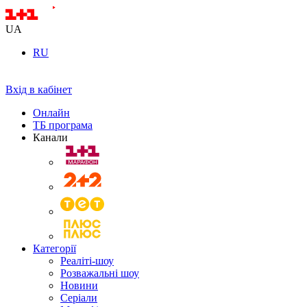
UA
RU
Вхід в кабінет
Онлайн
ТБ програма
Канали
Категорії
Реаліті-шоу
Розважальні шоу
Новини
Серіали