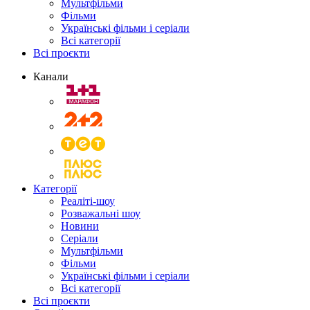
Мультфільми
Фільми
Українські фільми і серіали
Всі категорії
Всі проєкти
Канали
Категорії
Реаліті-шоу
Розважальні шоу
Новини
Серіали
Мультфільми
Фільми
Українські фільми і серіали
Всі категорії
Всі проєкти