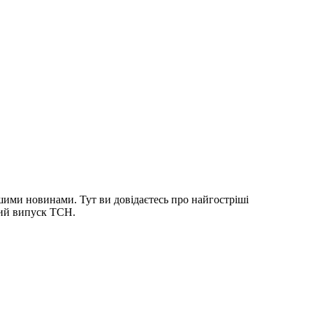
шими новинами. Тут ви довідаєтесь про найгостріші
ний випуск ТСН.