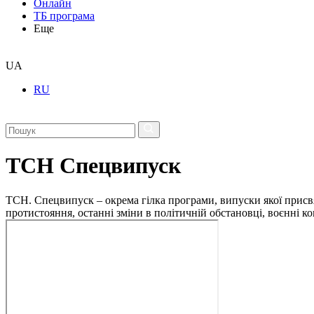
Онлайн
ТБ програма
Еще
UA
RU
ТСН Спецвипуск
ТСН. Спецвипуск – окрема гілка програми, випуски якої присв
протистояння, останні зміни в політичній обстановці, воєнні 