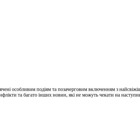
ячені особливим подіям та позачерговим включенням з найсвіжі
конфлікти та багато інших новин, які не можуть чекати на наступ