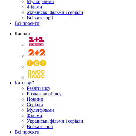
Мультфільми
Фільми
Українські фільми і серіали
Всі категорії
Всі проєкти
Канали
Категорії
Реаліті-шоу
Розважальні шоу
Новини
Серіали
Мультфільми
Фільми
Українські фільми і серіали
Всі категорії
Всі проєкти