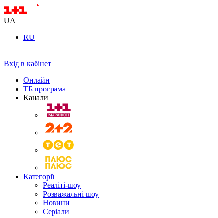
UA
RU
Вхід в кабінет
Онлайн
ТБ програма
Канали
Категорії
Реаліті-шоу
Розважальні шоу
Новини
Серіали