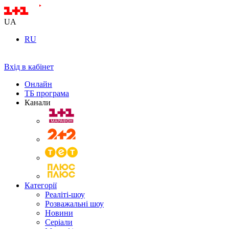
UA
RU
Вхід в кабінет
Онлайн
ТБ програма
Канали
Категорії
Реаліті-шоу
Розважальні шоу
Новини
Серіали