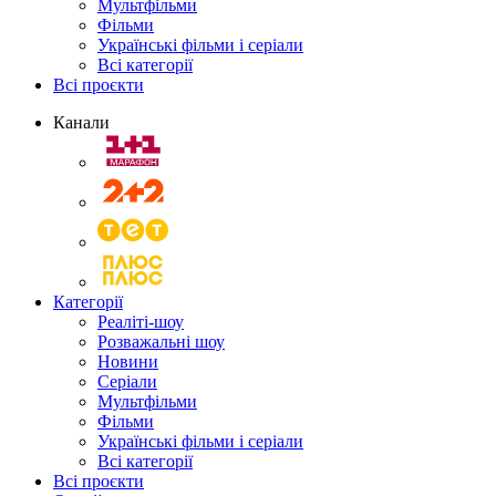
Мультфільми
Фільми
Українські фільми і серіали
Всі категорії
Всі проєкти
Канали
Категорії
Реаліті-шоу
Розважальні шоу
Новини
Серіали
Мультфільми
Фільми
Українські фільми і серіали
Всі категорії
Всі проєкти