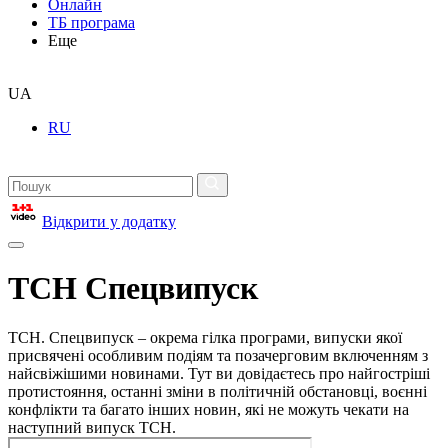
Онлайн
ТБ програма
Еще
UA
RU
Відкрити у додатку
ТСН Спецвипуск
ТСН. Спецвипуск – окрема гілка програми, випуски якої
присвячені особливим подіям та позачерговим включенням з
найсвіжішими новинами. Тут ви довідаєтесь про найгостріші
протистояння, останні зміни в політичній обстановці, воєнні
конфлікти та багато інших новин, які не можуть чекати на
наступний випуск ТСН.