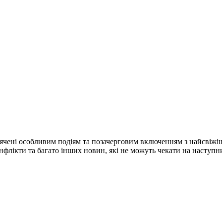
ячені особливим подіям та позачерговим включенням з найсвіжі
конфлікти та багато інших новин, які не можуть чекати на наступ