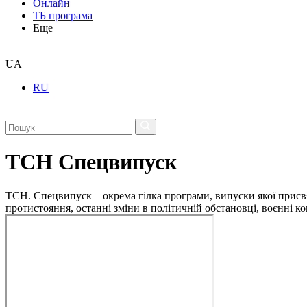
Онлайн
ТБ програма
Еще
UA
RU
ТСН Спецвипуск
ТСН. Спецвипуск – окрема гілка програми, випуски якої присв
протистояння, останні зміни в політичній обстановці, воєнні 