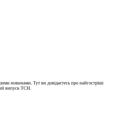
шими новинами. Тут ви довідаєтесь про найгостріші
ний випуск ТСН.