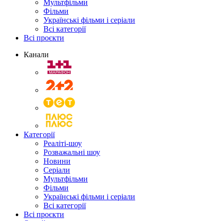
Мультфільми
Фільми
Українські фільми і серіали
Всі категорії
Всі проєкти
Канали
Категорії
Реаліті-шоу
Розважальні шоу
Новини
Серіали
Мультфільми
Фільми
Українські фільми і серіали
Всі категорії
Всі проєкти