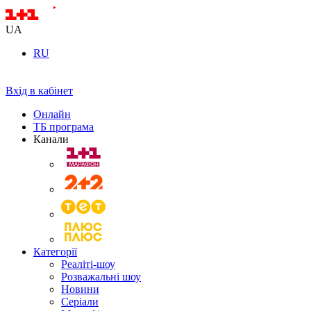
UA
RU
Вхід в кабінет
Онлайн
ТБ програма
Канали
Категорії
Реаліті-шоу
Розважальні шоу
Новини
Серіали