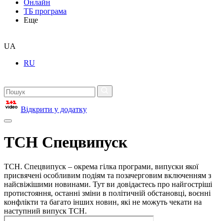
Онлайн
ТБ програма
Еще
UA
RU
Відкрити у додатку
ТСН Спецвипуск
ТСН. Спецвипуск – окрема гілка програми, випуски якої
присвячені особливим подіям та позачерговим включенням з
найсвіжішими новинами. Тут ви довідаєтесь про найгостріші
протистояння, останні зміни в політичній обстановці, воєнні
конфлікти та багато інших новин, які не можуть чекати на
наступний випуск ТСН.