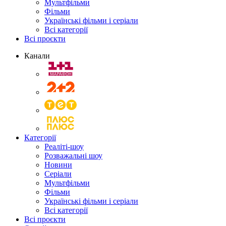
Мультфільми
Фільми
Українські фільми і серіали
Всі категорії
Всі проєкти
Канали
Категорії
Реаліті-шоу
Розважальні шоу
Новини
Серіали
Мультфільми
Фільми
Українські фільми і серіали
Всі категорії
Всі проєкти