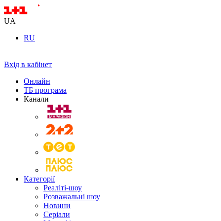
UA
RU
Вхід в кабінет
Онлайн
ТБ програма
Канали
Категорії
Реаліті-шоу
Розважальні шоу
Новини
Серіали