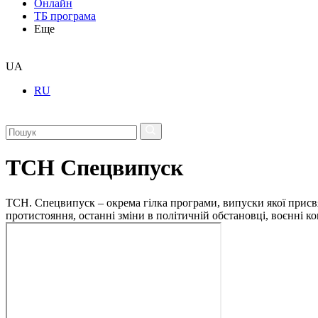
Онлайн
ТБ програма
Еще
UA
RU
ТСН Спецвипуск
ТСН. Спецвипуск – окрема гілка програми, випуски якої присв
протистояння, останні зміни в політичній обстановці, воєнні 