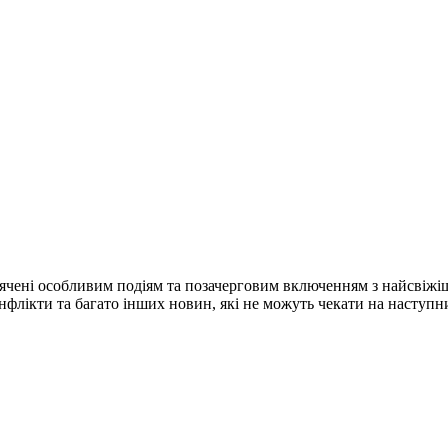
ячені особливим подіям та позачерговим включенням з найсвіжі
конфлікти та багато інших новин, які не можуть чекати на наступ