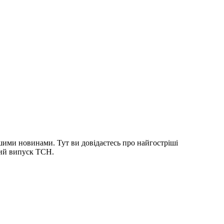
шими новинами. Тут ви довідаєтесь про найгостріші
ний випуск ТСН.