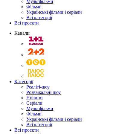
Мультфільми
Фільми
Українські фільми і серіали
Всі категорії
Всі проєкти
Канали
Категорії
Реаліті-шоу
Розважальні шоу
Новини
Серіали
Мультфільми
Фільми
Українські фільми і серіали
Всі категорії
Всі проєкти