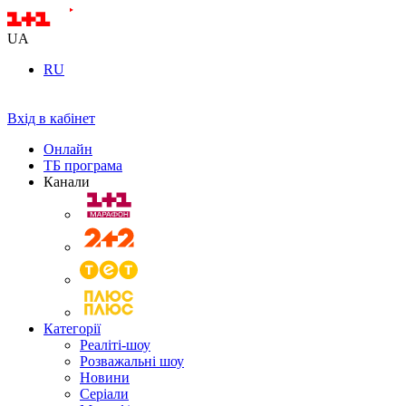
UA
RU
Вхід в кабінет
Онлайн
ТБ програма
Канали
Категорії
Реаліті-шоу
Розважальні шоу
Новини
Серіали