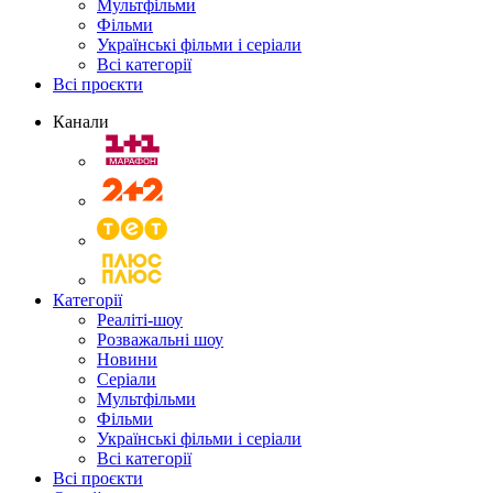
Мультфільми
Фільми
Українські фільми і серіали
Всі категорії
Всі проєкти
Канали
Категорії
Реаліті-шоу
Розважальні шоу
Новини
Серіали
Мультфільми
Фільми
Українські фільми і серіали
Всі категорії
Всі проєкти