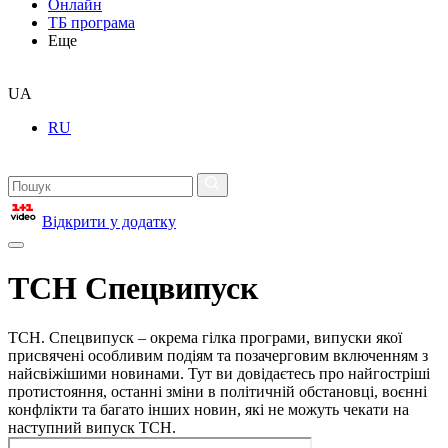
Онлайн
ТБ програма
Еще
UA
RU
Відкрити у додатку
ТСН Спецвипуск
ТСН. Спецвипуск – окрема гілка програми, випуски якої
присвячені особливим подіям та позачерговим включенням з
найсвіжішими новинами. Тут ви довідаєтесь про найгостріші
протистояння, останні зміни в політичній обстановці, воєнні
конфлікти та багато інших новин, які не можуть чекати на
наступний випуск ТСН.