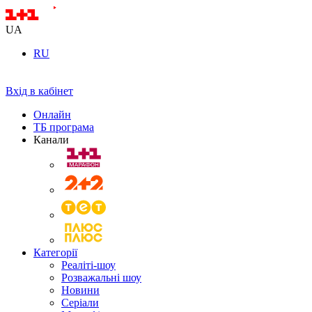
UA
RU
Вхід в кабінет
Онлайн
ТБ програма
Канали
Категорії
Реаліті-шоу
Розважальні шоу
Новини
Серіали