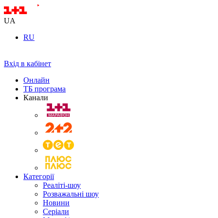
UA
RU
Вхід в кабінет
Онлайн
ТБ програма
Канали
Категорії
Реаліті-шоу
Розважальні шоу
Новини
Серіали