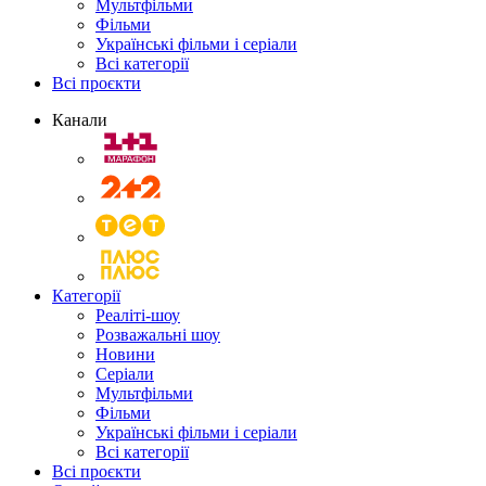
Мультфільми
Фільми
Українські фільми і серіали
Всі категорії
Всі проєкти
Канали
Категорії
Реаліті-шоу
Розважальні шоу
Новини
Серіали
Мультфільми
Фільми
Українські фільми і серіали
Всі категорії
Всі проєкти