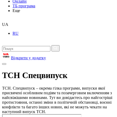
Онлайн
ТБ програма
Еще
UA
RU
Відкрити у додатку
ТСН Спецвипуск
ТСН. Спецвипуск – окрема гілка програми, випуски якої
присвячені особливим подіям та позачерговим включенням з
найсвіжішими новинами. Тут ви довідаєтесь про найгостріші
протистояння, останні зміни в політичній обстановці, воєнні
конфлікти та багато інших новин, які не можуть чекати на
наступний випуск ТСН.