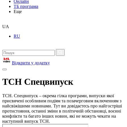
Онлайн
ТБ програма
Еще
UA
RU
Відкрити у додатку
ТСН Спецвипуск
ТСН. Спецвипуск – окрема гілка програми, випуски якої
присвячені особливим подіям та позачерговим включенням з
найсвіжішими новинами. Тут ви довідаєтесь про найгостріші
протистояння, останні зміни в політичній обстановці, воєнні
конфлікти та багато інших новин, які не можуть чекати на
наступний випуск ТСН.