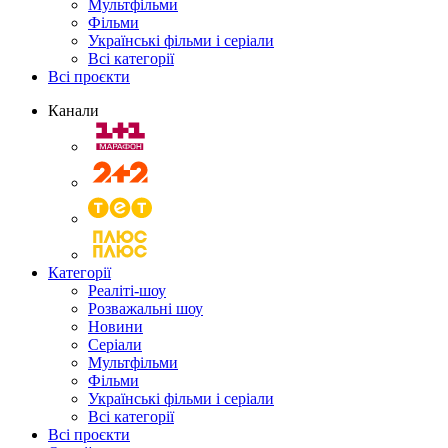
Мультфільми
Фільми
Українські фільми і серіали
Всі категорії
Всі проєкти
Канали
Категорії
Реаліті-шоу
Розважальні шоу
Новини
Серіали
Мультфільми
Фільми
Українські фільми і серіали
Всі категорії
Всі проєкти