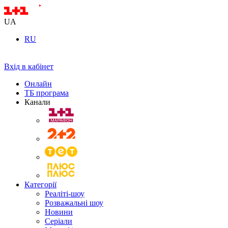
UA
RU
Вхід в кабінет
Онлайн
ТБ програма
Канали
Категорії
Реаліті-шоу
Розважальні шоу
Новини
Серіали