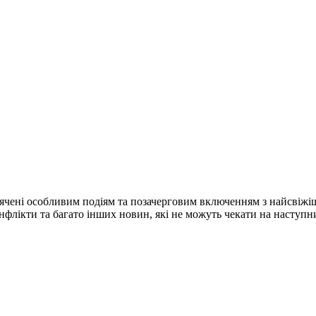
ячені особливим подіям та позачерговим включенням з найсвіжі
конфлікти та багато інших новин, які не можуть чекати на наступ