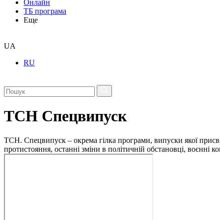
Онлайн
ТБ програма
Еще
UA
RU
ТСН Спецвипуск
ТСН. Спецвипуск – окрема гілка програми, випуски якої присв
протистояння, останні зміни в політичній обстановці, воєнні 