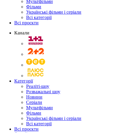
Мультфільми
Фільми
Українські фільми і серіали
Всі категорії
Всі проєкти
Канали
Категорії
Реаліті-шоу
Розважальні шоу
Новини
Серіали
Мультфільми
Фільми
Українські фільми і серіали
Всі категорії
Всі проєкти