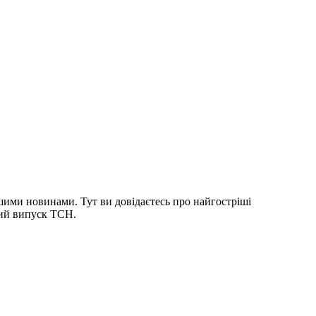
шими новинами. Тут ви довідаєтесь про найгостріші
ний випуск ТСН.