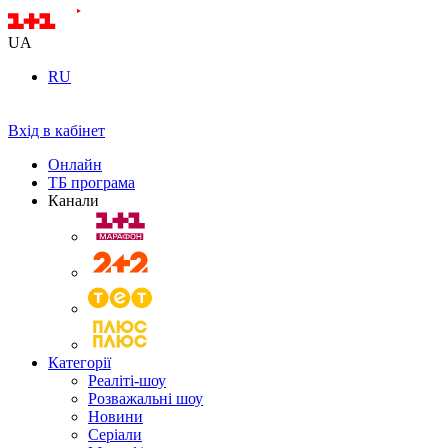
UA
RU
Вхід в кабінет
Онлайн
ТБ програма
Канали
Категорії
Реаліті-шоу
Розважальні шоу
Новини
Серіали