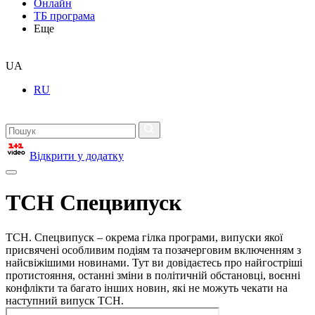
Онлайн
ТБ програма
Еще
UA
RU
Відкрити у додатку
ТСН Спецвипуск
ТСН. Спецвипуск – окрема гілка програми, випуски якої
присвячені особливим подіям та позачерговим включенням з
найсвіжішими новинами. Тут ви довідаєтесь про найгостріші
протистояння, останні зміни в політичній обстановці, воєнні
конфлікти та багато інших новин, які не можуть чекати на
наступний випуск ТСН.