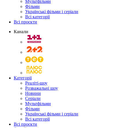
Мультфільми
Фільми
Українські фільми і серіали
Всі категорії
Всі проєкти
Канали
Категорії
Реаліті-шоу
Розважальні шоу
Новини
Серіали
Мультфільми
Фільми
Українські фільми і серіали
Всі категорії
Всі проєкти