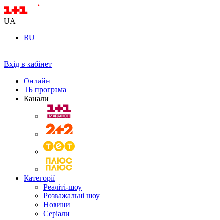
UA
RU
Вхід в кабінет
Онлайн
ТБ програма
Канали
Категорії
Реаліті-шоу
Розважальні шоу
Новини
Серіали