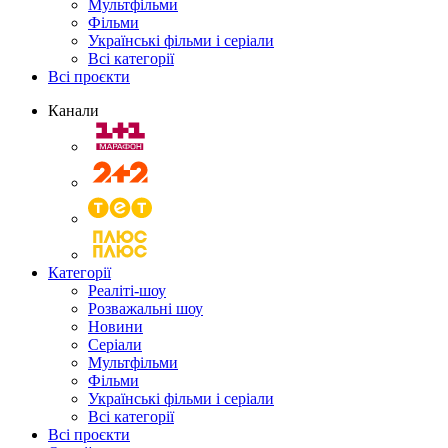
Мультфільми
Фільми
Українські фільми і серіали
Всі категорії
Всі проєкти
Канали
Категорії
Реаліті-шоу
Розважальні шоу
Новини
Серіали
Мультфільми
Фільми
Українські фільми і серіали
Всі категорії
Всі проєкти