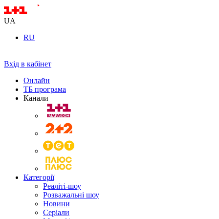
UA
RU
Вхід в кабінет
Онлайн
ТБ програма
Канали
Категорії
Реаліті-шоу
Розважальні шоу
Новини
Серіали