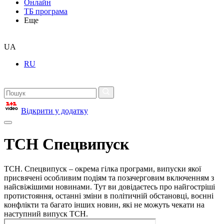
Онлайн
ТБ програма
Еще
UA
RU
Відкрити у додатку
ТСН Спецвипуск
ТСН. Спецвипуск – окрема гілка програми, випуски якої
присвячені особливим подіям та позачерговим включенням з
найсвіжішими новинами. Тут ви довідаєтесь про найгостріші
протистояння, останні зміни в політичній обстановці, воєнні
конфлікти та багато інших новин, які не можуть чекати на
наступний випуск ТСН.