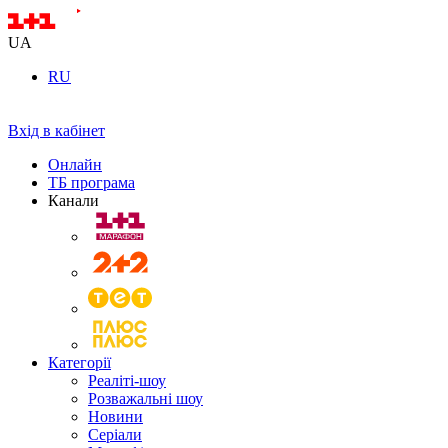
UA
RU
Вхід в кабінет
Онлайн
ТБ програма
Канали
Категорії
Реаліті-шоу
Розважальні шоу
Новини
Серіали