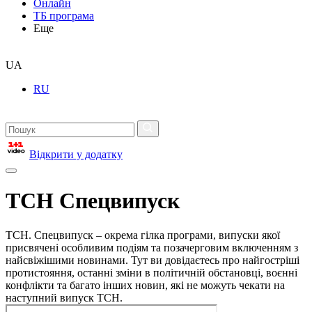
Онлайн
ТБ програма
Еще
UA
RU
Відкрити у додатку
ТСН Спецвипуск
ТСН. Спецвипуск – окрема гілка програми, випуски якої
присвячені особливим подіям та позачерговим включенням з
найсвіжішими новинами. Тут ви довідаєтесь про найгостріші
протистояння, останні зміни в політичній обстановці, воєнні
конфлікти та багато інших новин, які не можуть чекати на
наступний випуск ТСН.