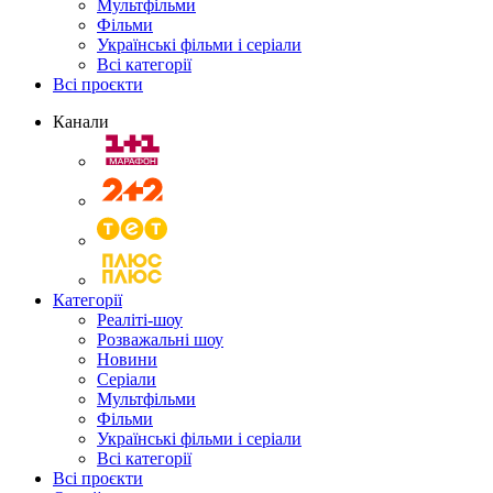
Мультфільми
Фільми
Українські фільми і серіали
Всі категорії
Всі проєкти
Канали
Категорії
Реаліті-шоу
Розважальні шоу
Новини
Серіали
Мультфільми
Фільми
Українські фільми і серіали
Всі категорії
Всі проєкти