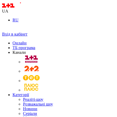
UA
RU
Вхід в кабінет
Онлайн
ТБ програма
Канали
Категорії
Реаліті-шоу
Розважальні шоу
Новини
Серіали