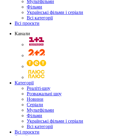
Мультфільми
Фільми
Українські фільми і серіали
Всі категорії
Всі проєкти
Канали
Категорії
Реаліті-шоу
Розважальні шоу
Новини
Серіали
Мультфільми
Фільми
Українські фільми і серіали
Всі категорії
Всі проєкти