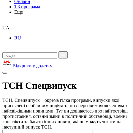
Онлайн
ТБ програма
Еще
UA
RU
Відкрити у додатку
ТСН Спецвипуск
ТСН. Спецвипуск – окрема гілка програми, випуски якої
присвячені особливим подіям та позачерговим включенням з
найсвіжішими новинами. Тут ви довідаєтесь про найгостріші
протистояння, останні зміни в політичній обстановці, воєнні
конфлікти та багато інших новин, які не можуть чекати на
наступний випуск ТСН.