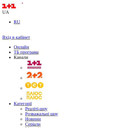
UA
RU
Вхід в кабінет
Онлайн
ТБ програма
Канали
Категорії
Реаліті-шоу
Розважальні шоу
Новини
Серіали