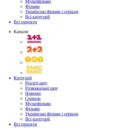
Мультфільми
Фільми
Українські фільми і серіали
Всі категорії
Всі проєкти
Канали
Категорії
Реаліті-шоу
Розважальні шоу
Новини
Серіали
Мультфільми
Фільми
Українські фільми і серіали
Всі категорії
Всі проєкти