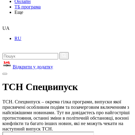
Онлайн
ТБ програма
Еще
UA
RU
Відкрити у додатку
ТСН Спецвипуск
ТСН. Спецвипуск – окрема гілка програми, випуски якої
присвячені особливим подіям та позачерговим включенням з
найсвіжішими новинами. Тут ви довідаєтесь про найгостріші
протистояння, останні зміни в політичній обстановці, воєнні
конфлікти та багато інших новин, які не можуть чекати на
наступний випуск ТСН.