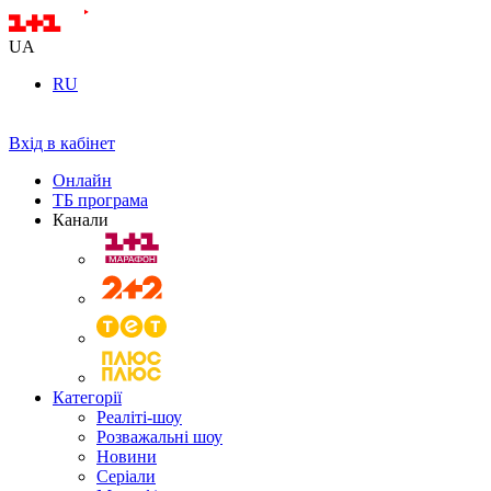
UA
RU
Вхід в кабінет
Онлайн
ТБ програма
Канали
Категорії
Реаліті-шоу
Розважальні шоу
Новини
Серіали