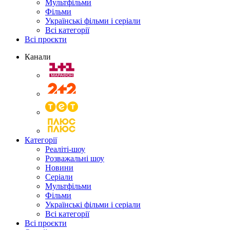
Мультфільми
Фільми
Українські фільми і серіали
Всі категорії
Всі проєкти
Канали
Категорії
Реаліті-шоу
Розважальні шоу
Новини
Серіали
Мультфільми
Фільми
Українські фільми і серіали
Всі категорії
Всі проєкти