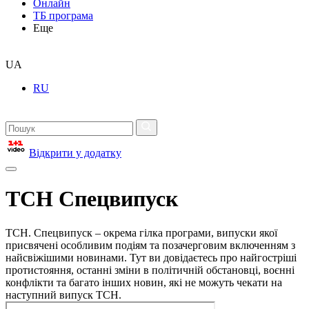
Онлайн
ТБ програма
Еще
UA
RU
Відкрити у додатку
ТСН Спецвипуск
ТСН. Спецвипуск – окрема гілка програми, випуски якої
присвячені особливим подіям та позачерговим включенням з
найсвіжішими новинами. Тут ви довідаєтесь про найгостріші
протистояння, останні зміни в політичній обстановці, воєнні
конфлікти та багато інших новин, які не можуть чекати на
наступний випуск ТСН.