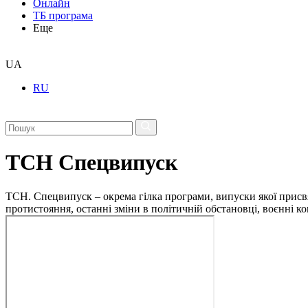
Онлайн
ТБ програма
Еще
UA
RU
ТСН Спецвипуск
ТСН. Спецвипуск – окрема гілка програми, випуски якої присв
протистояння, останні зміни в політичній обстановці, воєнні 