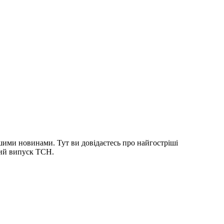
шими новинами. Тут ви довідаєтесь про найгостріші
ний випуск ТСН.