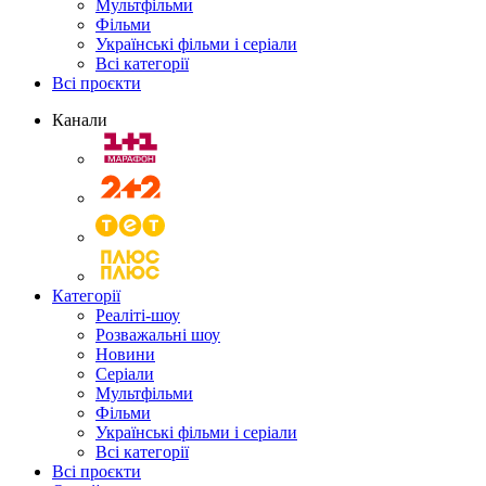
Мультфільми
Фільми
Українські фільми і серіали
Всі категорії
Всі проєкти
Канали
Категорії
Реаліті-шоу
Розважальні шоу
Новини
Серіали
Мультфільми
Фільми
Українські фільми і серіали
Всі категорії
Всі проєкти