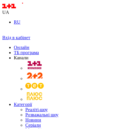
UA
RU
Вхід в кабінет
Онлайн
ТБ програма
Канали
Категорії
Реаліті-шоу
Розважальні шоу
Новини
Серіали