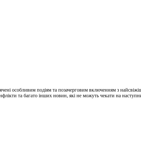
ячені особливим подіям та позачерговим включенням з найсвіжі
конфлікти та багато інших новин, які не можуть чекати на наступ