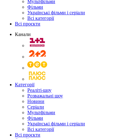
Мультфільми
Фільми
Українські фільми і серіали
Всі категорії
Всі проєкти
Канали
Категорії
Реаліті-шоу
Розважальні шоу
Новини
Серіали
Мультфільми
Фільми
Українські фільми і серіали
Всі категорії
Всі проєкти