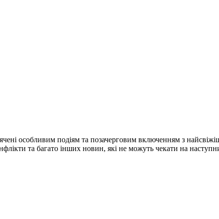
ячені особливим подіям та позачерговим включенням з найсвіжі
конфлікти та багато інших новин, які не можуть чекати на наступ