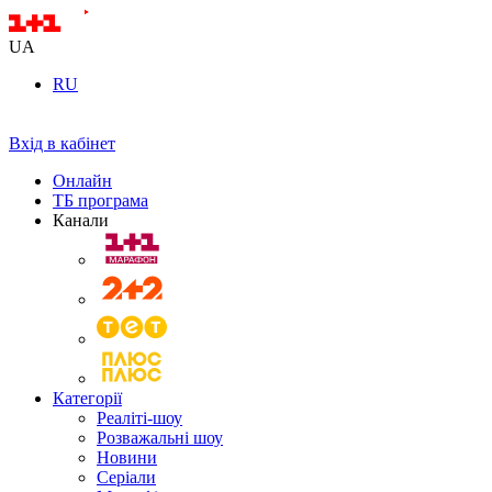
UA
RU
Вхід в кабінет
Онлайн
ТБ програма
Канали
Категорії
Реаліті-шоу
Розважальні шоу
Новини
Серіали