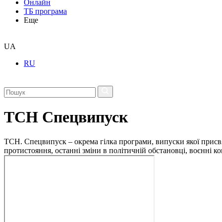
Онлайн
ТБ програма
Еще
UA
RU
ТСН Спецвипуск
ТСН. Спецвипуск – окрема гілка програми, випуски якої присв
протистояння, останні зміни в політичній обстановці, воєнні 