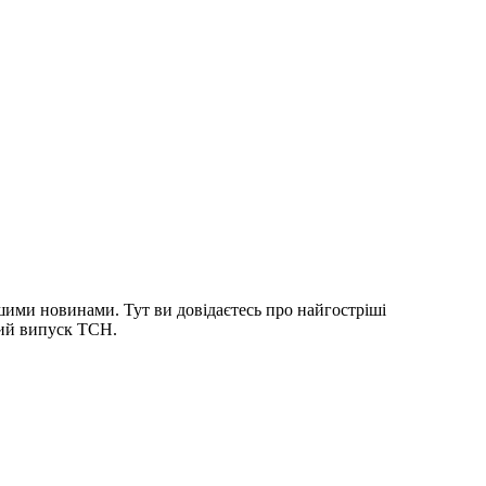
шими новинами. Тут ви довідаєтесь про найгостріші
ний випуск ТСН.