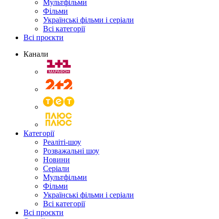
Мультфільми
Фільми
Українські фільми і серіали
Всі категорії
Всі проєкти
Канали
Категорії
Реаліті-шоу
Розважальні шоу
Новини
Серіали
Мультфільми
Фільми
Українські фільми і серіали
Всі категорії
Всі проєкти