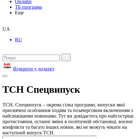
Онлайн
ТБ програма
Еще
UA
RU
Відкрити у додатку
ТСН Спецвипуск
ТСН. Спецвипуск – окрема гілка програми, випуски якої
присвячені особливим подіям та позачерговим включенням з
найсвіжішими новинами. Тут ви довідаєтесь про найгостріші
протистояння, останні зміни в політичній обстановці, воєнні
конфлікти та багато інших новин, які не можуть чекати на
наступний випуск ТСН.