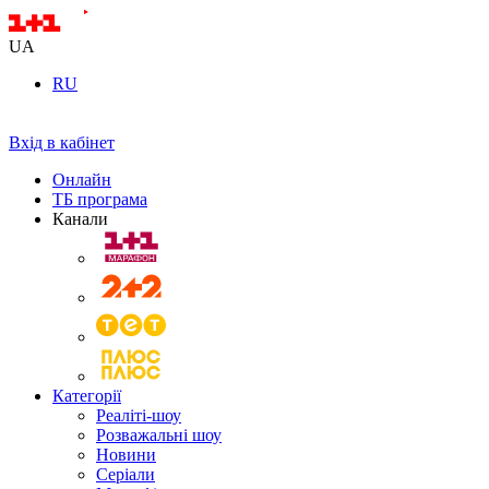
UA
RU
Вхід в кабінет
Онлайн
ТБ програма
Канали
Категорії
Реаліті-шоу
Розважальні шоу
Новини
Серіали