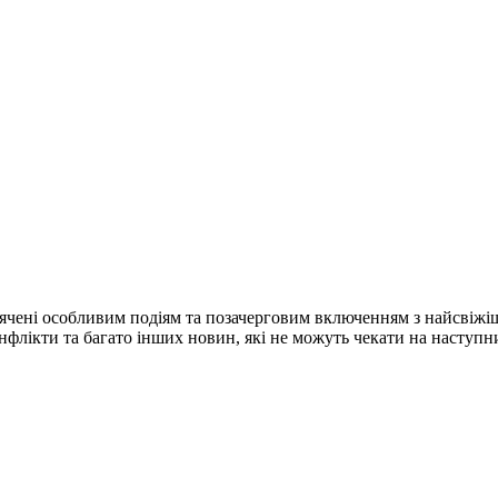
ячені особливим подіям та позачерговим включенням з найсвіжі
конфлікти та багато інших новин, які не можуть чекати на наступ