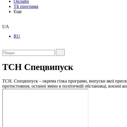
Онлайн
ТБ програма
Еще
UA
RU
ТСН Спецвипуск
ТСН. Спецвипуск – окрема гілка програми, випуски якої присв
протистояння, останні зміни в політичній обстановці, воєнні 