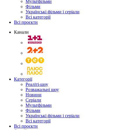
Мультфільми
Фільми
Українські фільми і серіали
Всі категорії
Всі проєкти
Канали
Категорії
Реаліті-шоу
Розважальні шоу
Новини
Серіали
Мультфільми
Фільми
Українські фільми і серіали
Всі категорії
Всі проєкти