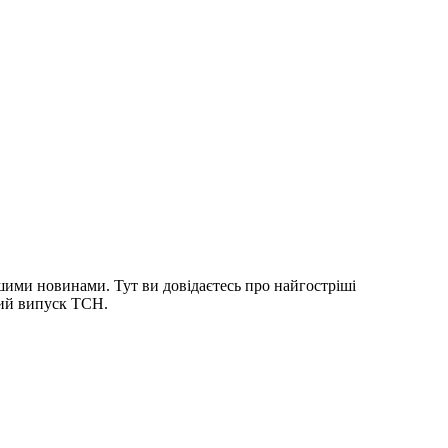
шими новинами. Тут ви довідаєтесь про найгостріші
ний випуск ТСН.