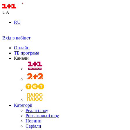
UA
RU
Вхід в кабінет
Онлайн
ТБ програма
Канали
Категорії
Реаліті-шоу
Розважальні шоу
Новини
Серіали