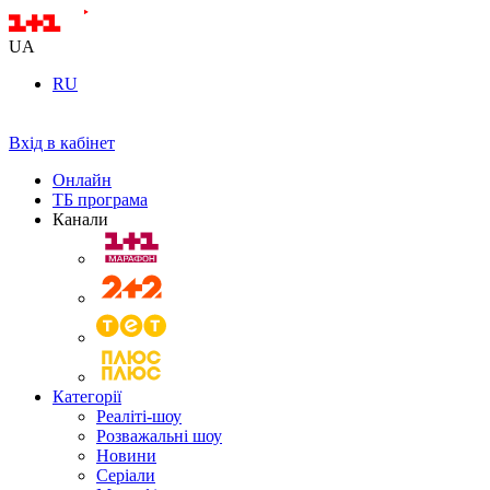
UA
RU
Вхід в кабінет
Онлайн
ТБ програма
Канали
Категорії
Реаліті-шоу
Розважальні шоу
Новини
Серіали