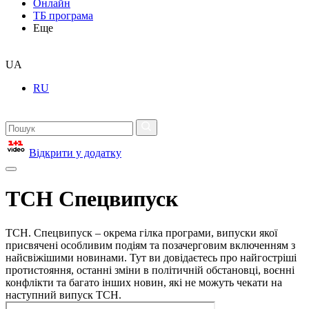
Онлайн
ТБ програма
Еще
UA
RU
Відкрити у додатку
ТСН Спецвипуск
ТСН. Спецвипуск – окрема гілка програми, випуски якої
присвячені особливим подіям та позачерговим включенням з
найсвіжішими новинами. Тут ви довідаєтесь про найгостріші
протистояння, останні зміни в політичній обстановці, воєнні
конфлікти та багато інших новин, які не можуть чекати на
наступний випуск ТСН.