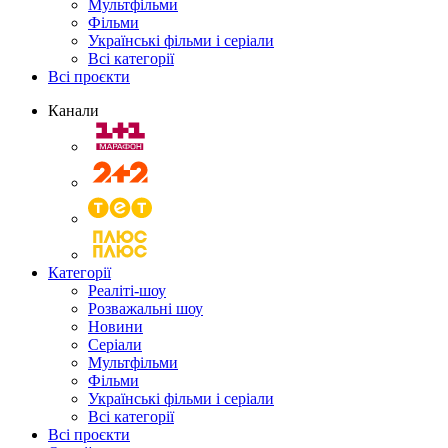
Мультфільми
Фільми
Українські фільми і серіали
Всі категорії
Всі проєкти
Канали
Категорії
Реаліті-шоу
Розважальні шоу
Новини
Серіали
Мультфільми
Фільми
Українські фільми і серіали
Всі категорії
Всі проєкти