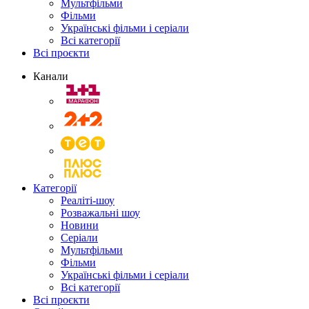
Мультфільми
Фільми
Українські фільми і серіали
Всі категорії
Всі проєкти
Канали
Категорії
Реаліті-шоу
Розважальні шоу
Новини
Серіали
Мультфільми
Фільми
Українські фільми і серіали
Всі категорії
Всі проєкти