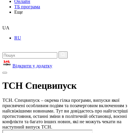
Онлайн
ТБ програма
Еще
UA
RU
Відкрити у додатку
ТСН Спецвипуск
ТСН. Спецвипуск – окрема гілка програми, випуски якої
присвячені особливим подіям та позачерговим включенням з
найсвіжішими новинами. Тут ви довідаєтесь про найгостріші
протистояння, останні зміни в політичній обстановці, воєнні
конфлікти та багато інших новин, які не можуть чекати на
наступний випуск ТСН.