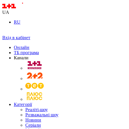
UA
RU
Вхід в кабінет
Онлайн
ТБ програма
Канали
Категорії
Реаліті-шоу
Розважальні шоу
Новини
Серіали