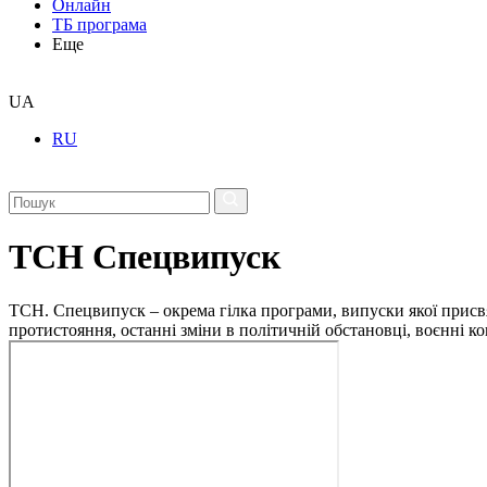
Онлайн
ТБ програма
Еще
UA
RU
ТСН Спецвипуск
ТСН. Спецвипуск – окрема гілка програми, випуски якої присв
протистояння, останні зміни в політичній обстановці, воєнні 