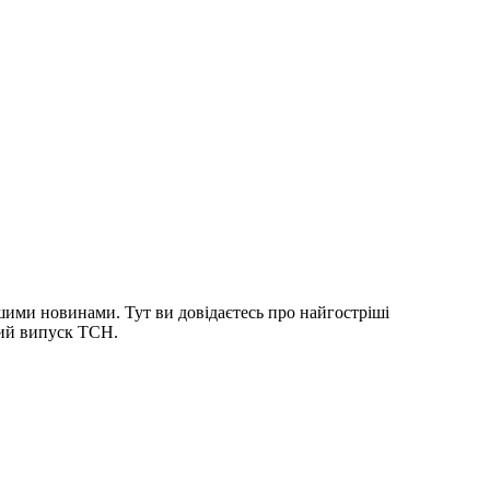
шими новинами. Тут ви довідаєтесь про найгостріші
ний випуск ТСН.