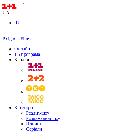
UA
RU
Вхід в кабінет
Онлайн
ТБ програма
Канали
Категорії
Реаліті-шоу
Розважальні шоу
Новини
Серіали