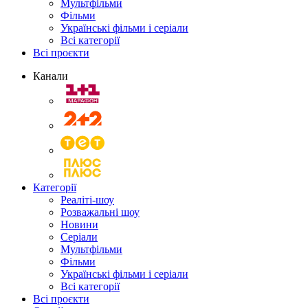
Мультфільми
Фільми
Українські фільми і серіали
Всі категорії
Всі проєкти
Канали
Категорії
Реаліті-шоу
Розважальні шоу
Новини
Серіали
Мультфільми
Фільми
Українські фільми і серіали
Всі категорії
Всі проєкти