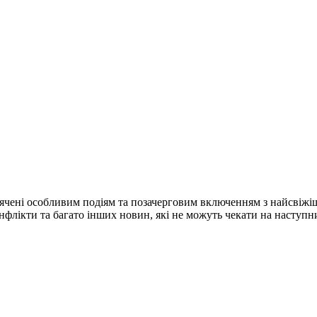
ячені особливим подіям та позачерговим включенням з найсвіжі
конфлікти та багато інших новин, які не можуть чекати на наступ