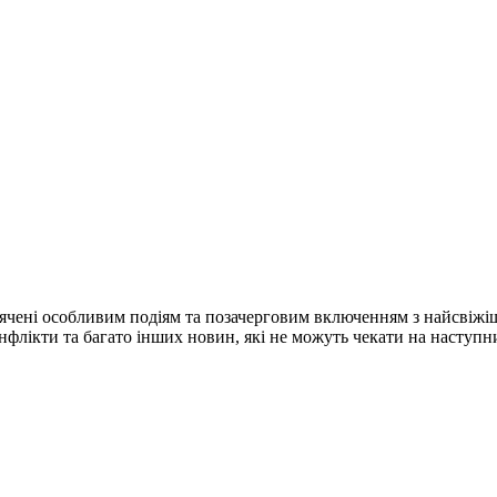
ячені особливим подіям та позачерговим включенням з найсвіжі
конфлікти та багато інших новин, які не можуть чекати на наступ