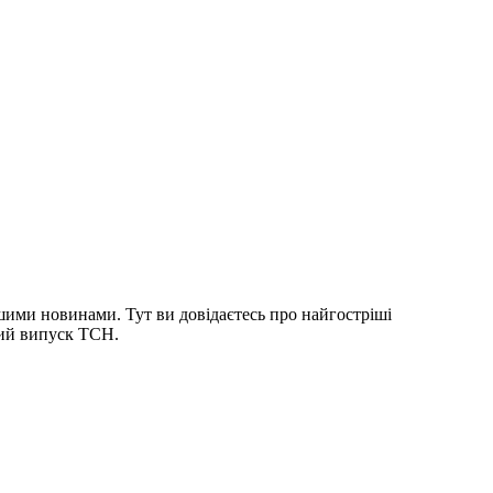
шими новинами. Тут ви довідаєтесь про найгостріші
ний випуск ТСН.