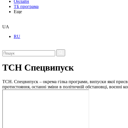
Онлайн
ТБ програма
Еще
UA
RU
ТСН Спецвипуск
ТСН. Спецвипуск – окрема гілка програми, випуски якої присв
протистояння, останні зміни в політичній обстановці, воєнні 