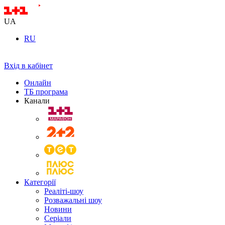
UA
RU
Вхід в кабінет
Онлайн
ТБ програма
Канали
Категорії
Реаліті-шоу
Розважальні шоу
Новини
Серіали