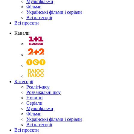
Мультфільми
Фільми
Українські фільми і серіали
Всі категорії
Всі проєкти
Канали
Категорії
Реаліті-шоу
Розважальні шоу
Новини
Серіали
Мультфільми
Фільми
Українські фільми і серіали
Всі категорії
Всі проєкти