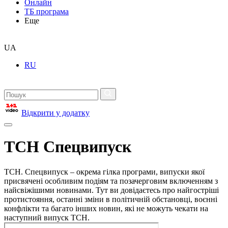
Онлайн
ТБ програма
Еще
UA
RU
Відкрити у додатку
ТСН Спецвипуск
ТСН. Спецвипуск – окрема гілка програми, випуски якої
присвячені особливим подіям та позачерговим включенням з
найсвіжішими новинами. Тут ви довідаєтесь про найгостріші
протистояння, останні зміни в політичній обстановці, воєнні
конфлікти та багато інших новин, які не можуть чекати на
наступний випуск ТСН.