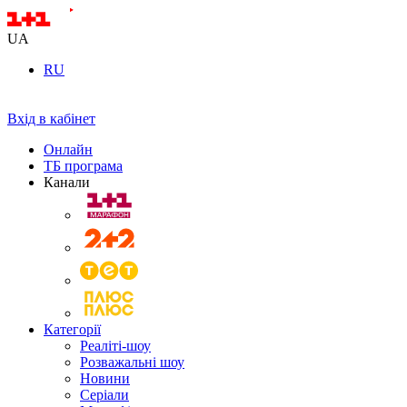
UA
RU
Вхід в кабінет
Онлайн
ТБ програма
Канали
Категорії
Реаліті-шоу
Розважальні шоу
Новини
Серіали