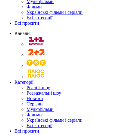
Мультфільми
Фільми
Українські фільми і серіали
Всі категорії
Всі проєкти
Канали
Категорії
Реаліті-шоу
Розважальні шоу
Новини
Серіали
Мультфільми
Фільми
Українські фільми і серіали
Всі категорії
Всі проєкти