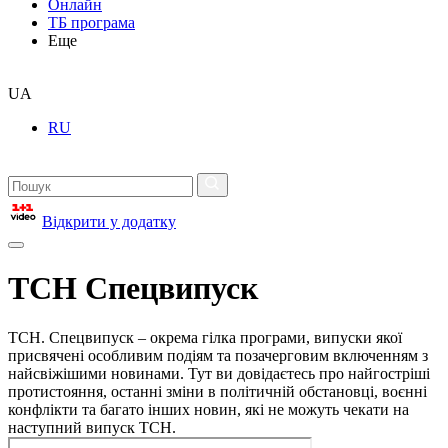
Онлайн
ТБ програма
Еще
UA
RU
Відкрити у додатку
ТСН Спецвипуск
ТСН. Спецвипуск – окрема гілка програми, випуски якої
присвячені особливим подіям та позачерговим включенням з
найсвіжішими новинами. Тут ви довідаєтесь про найгостріші
протистояння, останні зміни в політичній обстановці, воєнні
конфлікти та багато інших новин, які не можуть чекати на
наступний випуск ТСН.