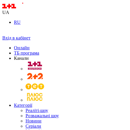
UA
RU
Вхід в кабінет
Онлайн
ТБ програма
Канали
Категорії
Реаліті-шоу
Розважальні шоу
Новини
Серіали