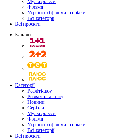
Мультфільми
Фільми
Українські фільми і серіали
Всі категорії
Всі проєкти
Канали
Категорії
Реаліті-шоу
Розважальні шоу
Новини
Серіали
Мультфільми
Фільми
Українські фільми і серіали
Всі категорії
Всі проєкти