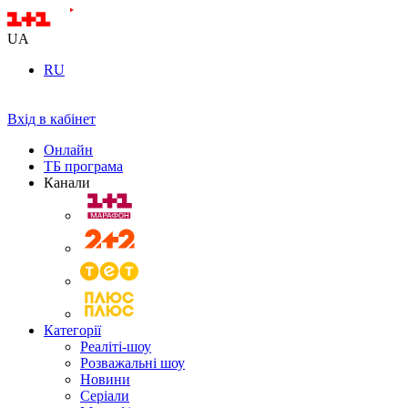
UA
RU
Вхід в кабінет
Онлайн
ТБ програма
Канали
Категорії
Реаліті-шоу
Розважальні шоу
Новини
Серіали