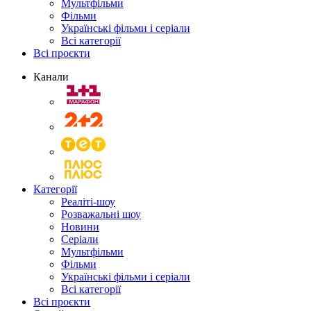
Мультфільми
Фільми
Українські фільми і серіали
Всі категорії
Всі проєкти
Канали
Категорії
Реаліті-шоу
Розважальні шоу
Новини
Серіали
Мультфільми
Фільми
Українські фільми і серіали
Всі категорії
Всі проєкти