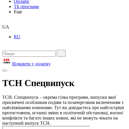
Онлайн
ТБ програма
Еще
UA
RU
Відкрити у додатку
ТСН Спецвипуск
ТСН. Спецвипуск – окрема гілка програми, випуски якої
присвячені особливим подіям та позачерговим включенням з
найсвіжішими новинами. Тут ви довідаєтесь про найгостріші
протистояння, останні зміни в політичній обстановці, воєнні
конфлікти та багато інших новин, які не можуть чекати на
наступний випуск ТСН.